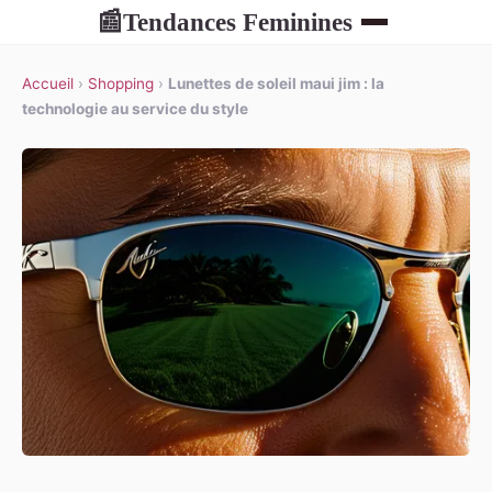
Tendances Feminines
📰
Accueil
›
Shopping
›
Lunettes de soleil maui jim : la
technologie au service du style