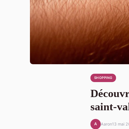
SHOPPING
Découvr
saint-va
A
Aaron
13 mai 