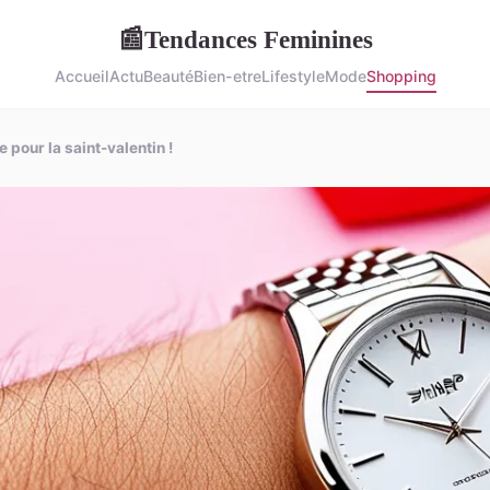
Tendances Feminines
📰
Accueil
Actu
Beauté
Bien-etre
Lifestyle
Mode
Shopping
pour la saint-valentin !