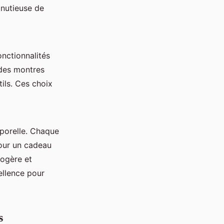
inutieuse de
nctionnalités
 des montres
tils. Ces choix
porelle. Chaque
our un cadeau
logère et
ellence pour
s