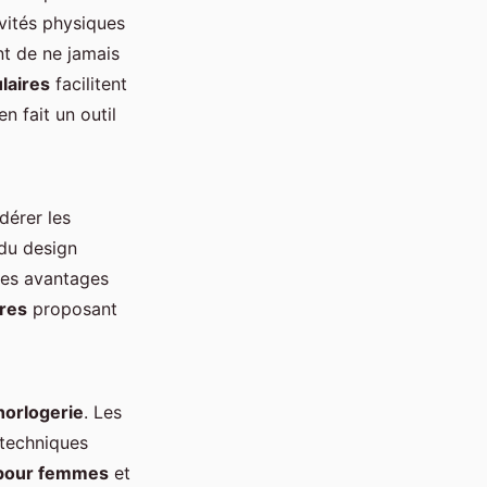
ivités physiques
nt de ne jamais
laires
facilitent
n fait un outil
dérer les
 du design
des avantages
res
proposant
horlogerie
. Les
 techniques
pour femmes
et