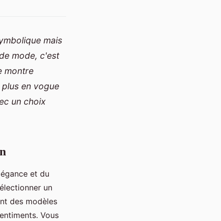
symbolique mais
 de mode, c'est
e montre
s plus en vogue
vec un choix
in
élégance et du
électionner un
uent des modèles
sentiments. Vous