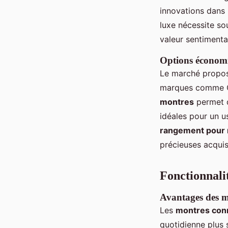
innovations dans 
luxe nécessite so
valeur sentimenta
Options économi
Le marché propos
marques comme Ca
montres
permet d
idéales pour un u
rangement pour
précieuses acquis
Fonctionnali
Avantages des mo
Les
montres con
quotidienne plus 