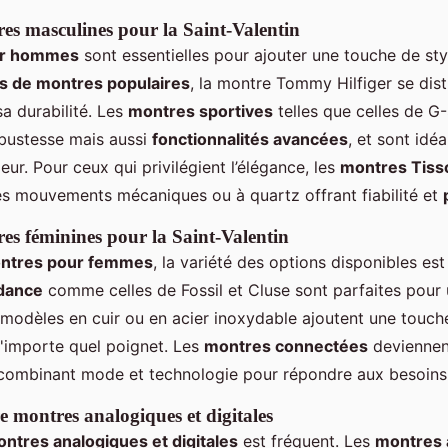
es masculines pour la Saint-Valentin
ur hommes
sont essentielles pour ajouter une touche de sty
s de montres populaires
, la montre Tommy Hilfiger se dis
sa durabilité. Les
montres sportives
telles que celles de 
bustesse mais aussi
fonctionnalités avancées
, et sont idé
ieur. Pour ceux qui privilégient l’élégance, les
montres Tiss
es mouvements mécaniques ou à quartz offrant fiabilité et
es féminines pour la Saint-Valentin
ntres pour femmes
, la variété des options disponibles es
dance
comme celles de Fossil et Cluse sont parfaites pour 
modèles en cuir ou en acier inoxydable ajoutent une touch
n'importe quel poignet. Les
montres connectées
deviennen
 combinant mode et technologie pour répondre aux besoins 
 montres analogiques et digitales
ntres analogiques et digitales
est fréquent. Les
montres 