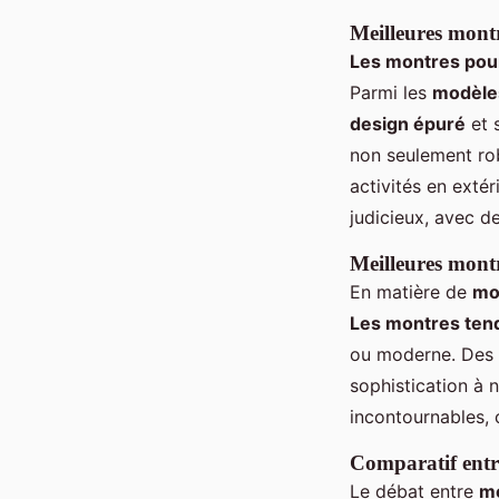
Meilleures montr
Les montres po
Parmi les
modèle
design épuré
et 
non seulement ro
activités en extér
judicieux, avec d
Meilleures montr
En matière de
mo
Les montres ten
ou moderne. Des 
sophistication à 
incontournables,
Comparatif entre
Le débat entre
mo