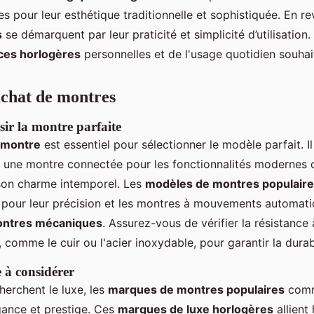
s pour leur esthétique traditionnelle et sophistiquée. En re
s
se démarquent par leur praticité et simplicité d’utilisation
ces horlogères
personnelles et de l'usage quotidien souhai
achat de montres
ir la montre parfaite
 montre
est essentiel pour sélectionner le modèle parfait. I
e: une montre connectée pour les fonctionnalités modernes
on charme intemporel. Les
modèles de montres populair
 pour leur précision et les montres à mouvements automati
ntres mécaniques
. Assurez-vous de vérifier la résistance à
, comme le cuir ou l'acier inoxydable, pour garantir la durabi
 à considérer
herchent le luxe, les
marques de montres populaires
comm
gance et prestige. Ces
marques de luxe horlogères
allient 