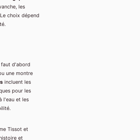
vanche, les
. Le choix dépend
té.
l faut d'abord
 ou une montre
es
incluent les
ques pour les
 l'eau et les
lité.
e Tissot et
histoire et