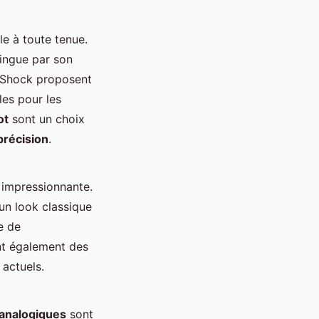
le à toute tenue.
tingue par son
G-Shock proposent
ales pour les
ot
sont un choix
précision
.
t impressionnante.
un look classique
e de
t également des
actuels.
analogiques
sont