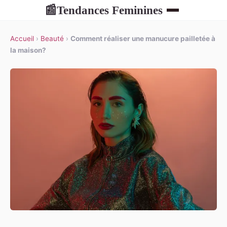
Tendances Feminines
📰
Accueil
›
Beauté
›
Comment réaliser une manucure pailletée à
la maison?