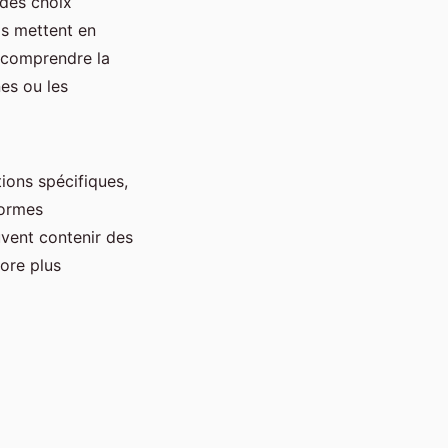
 des choix
ls mettent en
e comprendre la
nes ou les
tions spécifiques,
normes
uvent contenir des
ore plus