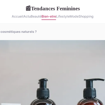
Tendances Feminines
📰
Accueil
Actu
Beauté
Bien-etre
Lifestyle
Mode
Shopping
s cosmétiques naturels ?