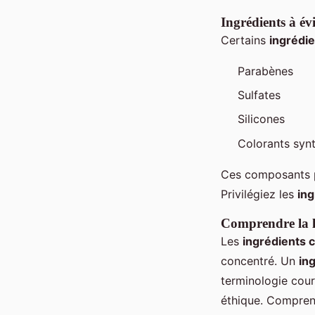
Ingrédients à évi
Certains
ingrédi
Parabènes
Sulfates
Silicones
Colorants syn
Ces composants pe
Privilégiez les
ing
Comprendre la li
Les
ingrédients 
concentré. Un
in
terminologie cour
éthique. Comprend