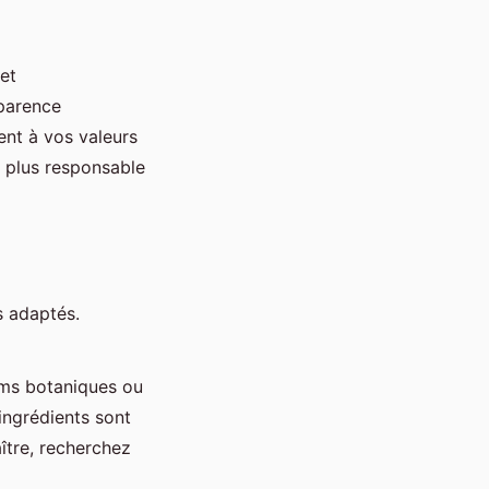
 et
parence
nt à vos valeurs
 plus responsable
s adaptés.
oms botaniques ou
 ingrédients sont
ître, recherchez