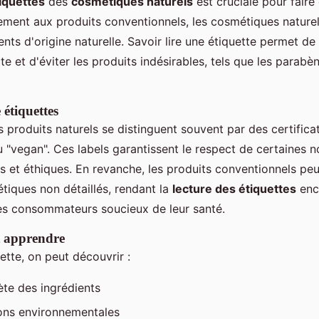
iquettes
des
cosmétiques naturels
est cruciale pour faire
rement aux produits conventionnels, les cosmétiques nature
ents d'origine naturelle. Savoir lire une étiquette permet d
e et d'éviter les produits indésirables, tels que les parabè
 étiquettes
s produits naturels se distinguent souvent par des certifica
ou "vegan". Ces labels garantissent le respect de certaines 
 et éthiques. En revanche, les produits conventionnels pe
étiques non détaillés, rendant la
lecture des étiquettes
enc
les consommateurs soucieux de leur santé.
t apprendre
ette, on peut découvrir :
ète des ingrédients
ions environnementales