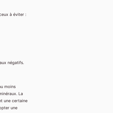
ceux à éviter :
aux négatifs.
au moins
minéraux. La
nt une certaine
opter une