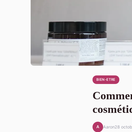
BIEN-ETRE
Comment 
cosméti
A
Aaron
28 octo