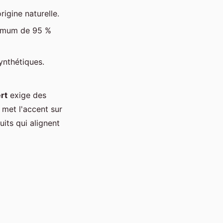
igine naturelle.
inimum de 95 %
ynthétiques.
rt
exige des
met l'accent sur
its qui alignent